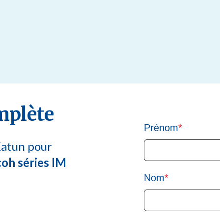
mplète
Prénom
*
Katun pour
coh séries IM
Nom
*