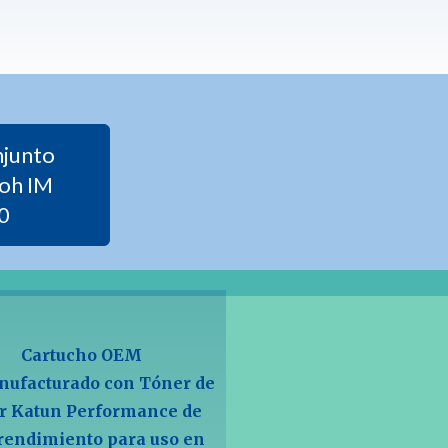
njunto
oh IM
0
Cartucho OEM
ufacturado con Tóner de
r Katun Performance de
 rendimiento para uso en