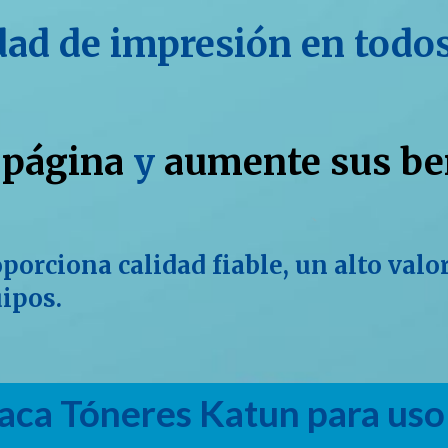
dad de impresión en todos
 página
y
aumente sus be
orciona calidad fiable, un alto valo
uipos.
aca Tóneres Katun para uso