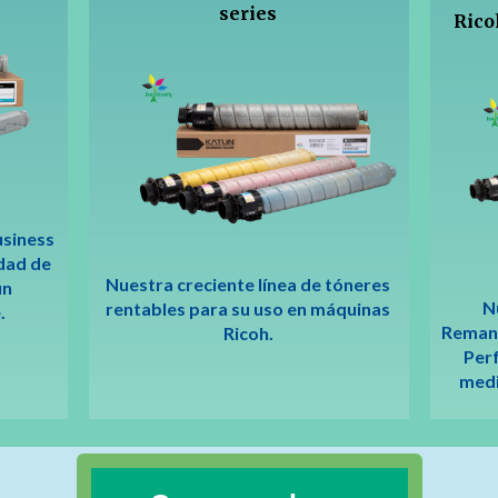
series
Rico
siness
dad de
Nuestra creciente línea de tóneres
un
N
rentables para su uso en máquinas
.
Remanu
Ricoh.
Per
medi