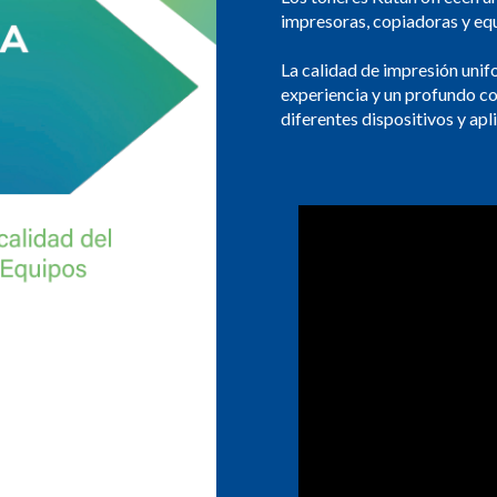
impresoras, copiadoras y e
La calidad de impresión unif
experiencia y un profundo c
diferentes dispositivos y ap