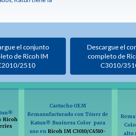
rgue el conjunto
Descargue el co
leto de Ricoh IM
completo de Ric
C2010/2510
C3010/351
Cartucho OEM
atun®
Remanufacturado con Tóner de
Reman
en
Ricoh
Katun® Business Color
para
Colo
eries
uso en
Ricoh IM C3010/C4510-
alto