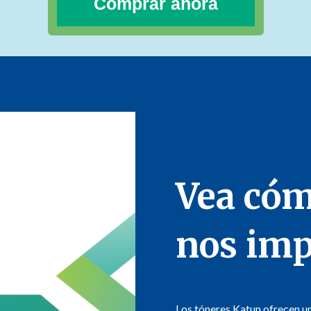
Comprar ahora
Vea cóm
nos imp
Los tóneres Katun ofrecen u