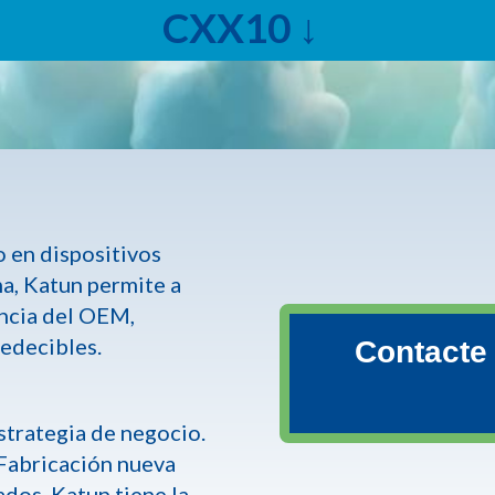
CXX10 ↓
 en dispositivos
ma, Katun permite a
encia del OEM,
redecibles.
Contacte
estrategia de negocio.
 Fabricación nueva
os, Katun tiene la